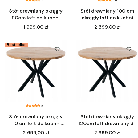
5.0
5.0
Stół drewniany okrągły
Stół drewniany 100 cm
90cm loft do kuchni
okrągły loft do kuchni
czarny
czarny
Cena
Cena
1 999,00 zł
2 399,00 zł
Bestseller
5.0
Stół drewniany okrągły
Stół drewniany okrągły
110 cm loft do kuchni
120cm loft drewniany do
czarny
kuchni czarny
Cena
Cena
2 699,00 zł
2 999,00 zł