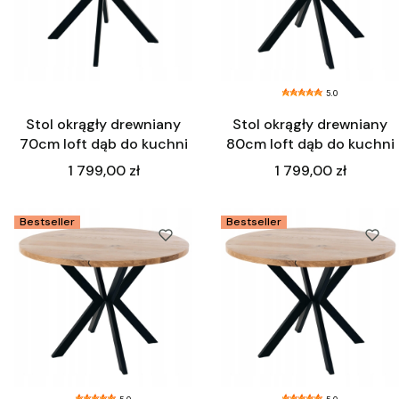
5.0
Stol okrągły drewniany
Stol okrągły drewniany
70cm loft dąb do kuchni
80cm loft dąb do kuchni
Cena
Cena
1 799,00 zł
1 799,00 zł
Bestseller
Bestseller