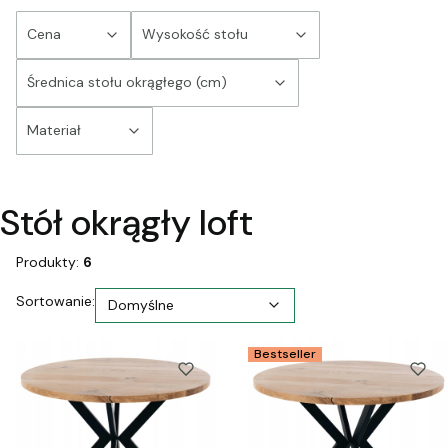
Cena
Wysokość stołu
Średnica stołu okrągłego (cm)
Materiał
Koniec filtrów
Stół okrągły loft
Produkty:
6
Lista produktów
Domyślne
Sortowanie:
Domyślne
Bestseller