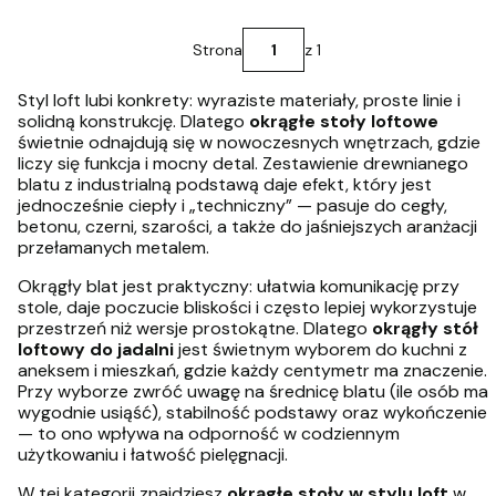
Strona
z 1
Styl loft lubi konkrety: wyraziste materiały, proste linie i
solidną konstrukcję. Dlatego
okrągłe stoły loftowe
świetnie odnajdują się w nowoczesnych wnętrzach, gdzie
liczy się funkcja i mocny detal. Zestawienie drewnianego
blatu z industrialną podstawą daje efekt, który jest
jednocześnie ciepły i „techniczny” — pasuje do cegły,
betonu, czerni, szarości, a także do jaśniejszych aranżacji
przełamanych metalem.
Okrągły blat jest praktyczny: ułatwia komunikację przy
stole, daje poczucie bliskości i często lepiej wykorzystuje
przestrzeń niż wersje prostokątne. Dlatego
okrągły stół
loftowy do jadalni
jest świetnym wyborem do kuchni z
aneksem i mieszkań, gdzie każdy centymetr ma znaczenie.
Przy wyborze zwróć uwagę na średnicę blatu (ile osób ma
wygodnie usiąść), stabilność podstawy oraz wykończenie
— to ono wpływa na odporność w codziennym
użytkowaniu i łatwość pielęgnacji.
W tej kategorii znajdziesz
okrągłe stoły w stylu loft
w