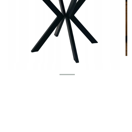
Dopasuj do siebie
Poszczególne warianty mogą różnić się ceną
Kolor
Opcjonalne
+5