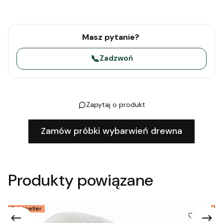
Masz pytanie?
📞
Zadzwoń
Zapytaj o produkt
Zamów próbki wybarwień drewna
Produkty powiązane
Bestseller
Be