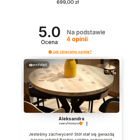
Cena
699,00 zł
5.0
Na podstawie
4
opinii
Ocena
Jak zbieramy opinie?
podgląd
Aleksandra
zweryfikowano
Jesteśmy zachwyceni! Stół stał się gwiazdą
naszej jadalni! Bardzo solidne wykonanie!