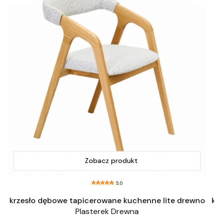
Zobacz produkt
5.0
o
krzesło dębowe tapicerowane kuchenne lite drewno
kr
Plasterek Drewna