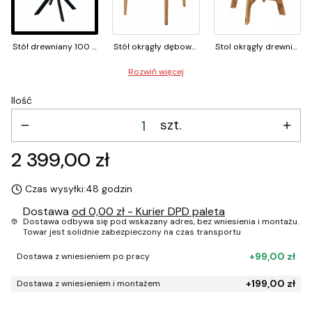
Stół drewniany 100 cm okrągły loft do kuchni czarny
Stół okrągły dębowy 100 cm lite drewno matowy rozkładany
Stol okrągły drewniany 100 cm dąb mat do kuchni
Rozwiń więcej
Ilość
szt.
Cena
2 399,00 zł
Czas wysyłki:
48 godzin
Dostawa
od 0,00 zł
- Kurier DPD paleta
Dostawa odbywa się pod wskazany adres, bez wniesienia i montażu.
Towar jest solidnie zabezpieczony na czas transportu
+99,00 zł
Dostawa z wniesieniem po pracy
+199,00 zł
Dostawa z wniesieniem i montażem