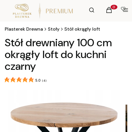
Otwórz wyszukiwa
Szukaj
Koszyk
Men
Produkty w 
Plasterek Drewna
Stoły
Stół okrągły loft
Stół drewniany 100 cm
okrągły loft do kuchni
czarny
5.0
(
4
)