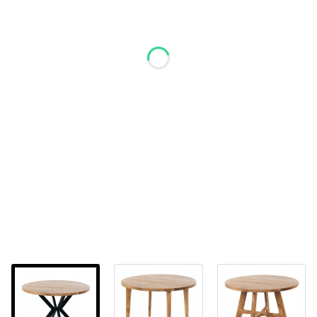
Bezbarwny mat
Efekt surowego
(widoczny na
drewna
zdjęciach)
bez rozkładania
*
Rozkładanie
bez rozkładania
+2
bez rozkładania
+50 cm (1
wkładka)